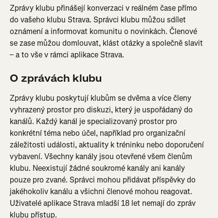
Zprávy klubu přinášejí konverzaci v reálném čase přímo 
do vašeho klubu Strava. Správci klubu můžou sdílet 
oznámení a informovat komunitu o novinkách. Členové 
se zase můžou domlouvat, klást otázky a společně slavit 
– a to vše v rámci aplikace Strava.
O zprávách klubu
Zprávy klubu poskytují klubům se dvěma a více členy 
vyhrazený prostor pro diskuzi, který je uspořádaný do 
kanálů. Každý kanál je specializovaný prostor pro 
konkrétní téma nebo účel, například pro organizační 
záležitosti události, aktuality k tréninku nebo doporučení 
vybavení. Všechny kanály jsou otevřené všem členům 
klubu. Neexistují žádné soukromé kanály ani kanály 
pouze pro zvané. Správci mohou přidávat příspěvky do 
jakéhokoliv kanálu a všichni členové mohou reagovat. 
Uživatelé aplikace Strava mladší 18 let nemají do zpráv 
klubu přístup.