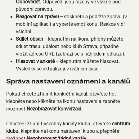
Odpovědět
. Odpovědi jsou řazeny ve vlákně pod 
původní zprávou.
Reagovat na zprávu
 – stiskněte a podržte zprávu (v 
mobilní aplikaci) a vyberte emotikonu. Reakce vidí 
všichni.
Sdílet obsah
 – klepnutím na ikonu přílohy můžete 
sdílet trasu, událost nebo klub Strava, případně 
vložit adresu URL (zobrazí se s náhledem odkazu).
Hlasovat v anketě
 – klepnutím můžete hlasovat. 
Výsledky se aktualizují v reálném čase.
Správa nastavení oznámení a kanálů
Pokud chcete ztlumit konkrétní kanál, otevřete ho, 
klepněte nebo klikněte na ikonu nastavení a zapněte 
možnost 
Nezobrazovat konverzaci
.
Chcete-li ztlumit všechny kanály klubu, otevřete 
centrum 
klubu
, klepněte na ikonu nastavení klubu a přepněte 
možnost 
Nezobrazovat žádné kanály
.