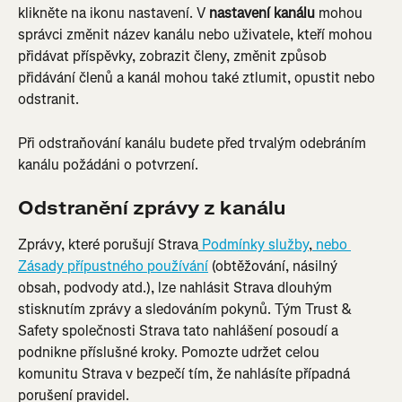
klikněte na ikonu nastavení. V 
nastavení kanálu
 mohou 
správci změnit název kanálu nebo uživatele, kteří mohou 
přidávat příspěvky, zobrazit členy, změnit způsob 
přidávání členů a kanál mohou také ztlumit, opustit nebo 
odstranit.
Při odstraňování kanálu budete před trvalým odebráním 
kanálu požádáni o potvrzení.
Odstranění zprávy z kanálu
Zprávy, které porušují Strava
 Podmínky služby
,
 nebo 
Zásady přípustného používání
 (obtěžování, násilný 
obsah, podvody atd.), lze nahlásit Strava dlouhým 
stisknutím zprávy a sledováním pokynů. Tým Trust & 
Safety společnosti Strava tato nahlášení posoudí a 
podnikne příslušné kroky. Pomozte udržet celou 
komunitu Strava v bezpečí tím, že nahlásíte případná 
porušení pravidel.