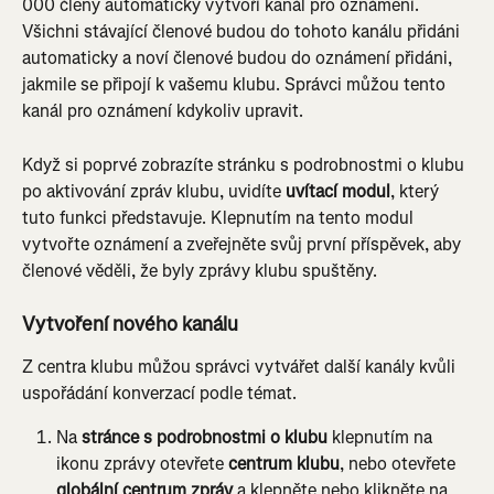
000 členy automaticky vytvoří kanál pro oznámení. 
Všichni stávající členové budou do tohoto kanálu přidáni 
automaticky a noví členové budou do oznámení přidáni, 
jakmile se připojí k vašemu klubu. Správci můžou tento 
kanál pro oznámení kdykoliv upravit.
Když si poprvé zobrazíte stránku s podrobnostmi o klubu 
po aktivování zpráv klubu, uvidíte 
uvítací modul
, který 
tuto funkci představuje. Klepnutím na tento modul 
vytvořte oznámení a zveřejněte svůj první příspěvek, aby 
členové věděli, že byly zprávy klubu spuštěny.
Vytvoření nového kanálu
Z centra klubu můžou správci vytvářet další kanály kvůli 
uspořádání konverzací podle témat.
Na 
stránce s podrobnostmi o klubu
 klepnutím na 
ikonu zprávy otevřete 
centrum klubu
, nebo otevřete 
globální centrum zpráv
 a klepněte nebo klikněte na 