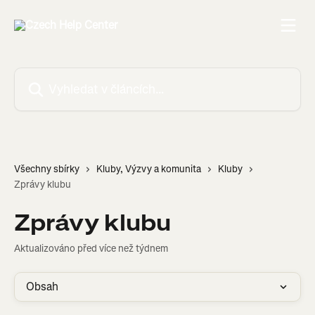
Přeskočit na hlavní obsah
Vyhledat v článcích…
Všechny sbírky
Kluby, Výzvy a komunita
Kluby
Zprávy klubu
Zprávy klubu
Aktualizováno před více než týdnem
Obsah