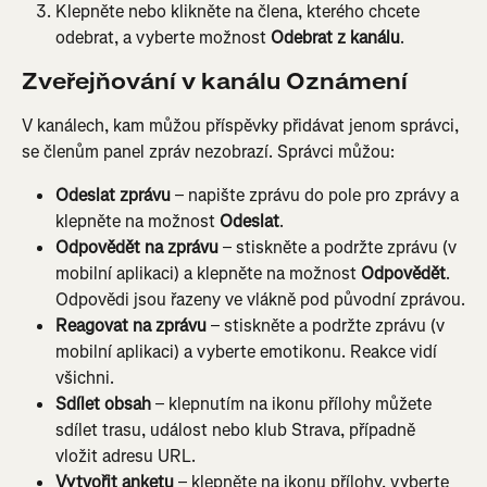
Klepněte nebo klikněte na člena, kterého chcete 
odebrat, a vyberte možnost 
Odebrat z kanálu
.
Zveřejňování v kanálu Oznámení
V kanálech, kam můžou příspěvky přidávat jenom správci, 
se členům panel zpráv nezobrazí. Správci můžou:
Odeslat zprávu
 – napište zprávu do pole pro zprávy a 
klepněte na možnost 
Odeslat
.
Odpovědět na zprávu
 – stiskněte a podržte zprávu (v 
mobilní aplikaci) a klepněte na možnost 
Odpovědět
. 
Odpovědi jsou řazeny ve vlákně pod původní zprávou.
Reagovat na zprávu
 – stiskněte a podržte zprávu (v 
mobilní aplikaci) a vyberte emotikonu. Reakce vidí 
všichni.
Sdílet obsah
 – klepnutím na ikonu přílohy můžete 
sdílet trasu, událost nebo klub Strava, případně 
vložit adresu URL.
Vytvořit anketu
 – klepněte na ikonu přílohy, vyberte 