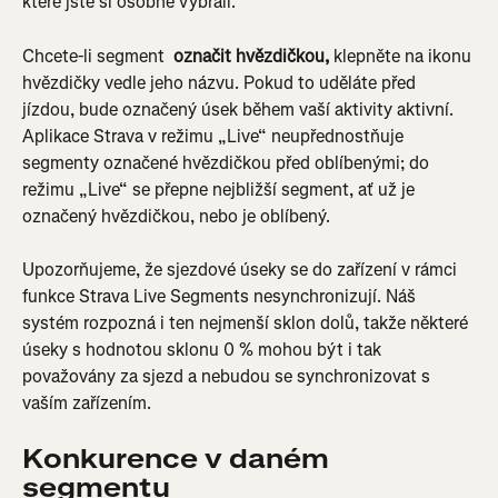
které jste si osobně vybrali.
Chcete-li segment 
 označit hvězdičkou,
 klepněte na ikonu 
hvězdičky vedle jeho názvu. Pokud to uděláte před 
jízdou, bude označený úsek během vaší aktivity aktivní. 
Aplikace Strava v režimu „Live“ neupřednostňuje 
segmenty označené hvězdičkou před oblíbenými; do 
režimu „Live“ se přepne nejbližší segment, ať už je 
označený hvězdičkou, nebo je oblíbený.
Upozorňujeme, že sjezdové úseky se do zařízení v rámci 
funkce Strava Live Segments nesynchronizují. Náš 
systém rozpozná i ten nejmenší sklon dolů, takže některé 
úseky s hodnotou sklonu 0 % mohou být i tak 
považovány za sjezd a nebudou se synchronizovat s 
vaším zařízením.
Konkurence v daném 
segmentu