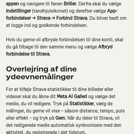
appen
 og navigere til fanen 
Briller
. Derfra skal du vælge 
Indstillinger
 (tandhjulsikonet) og derefter vælge 
App-
forbindelser → Strava → Forbind Strava
. Du bliver bedt om 
at logge ind og godkende forbindelsen.
Hvis du gerne vil afbryde forbindelsen til dine konti, skal 
du gå tilbage til den samme menu og vælge 
Afbryd 
forbindelse til Strava
.
Overlejring af dine 
ydeevnemålinger
For at tilføje Strava-statistikker til dine billeder eller 
videoer skal du åbne dit 
Meta AI Galleri
 og vælge det 
medie, du vil redigere. Tryk på 
Statistikker
, vælg de 
målinger, du gerne vil vise – såsom distance, tempo, puls 
eller effekt – og tryk på 
Gem
. Når du deler til Strava, vil 
det redigerede medie automatisk synkronisere med den 
aktivitet, du registrerede i det tidsrum.