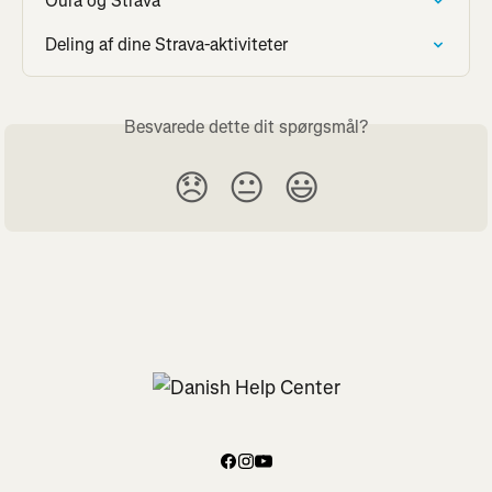
Oura og Strava
Deling af dine Strava-aktiviteter
Besvarede dette dit spørgsmål?
😞
😐
😃