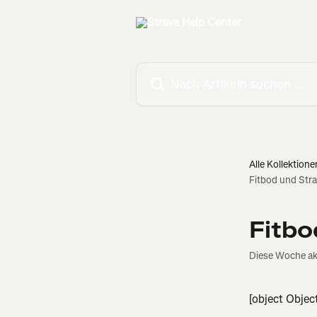
Zum Hauptinhalt springen
Nach Artikeln suchen …
Alle Kollektione
Fitbod und Str
Fitbo
Diese Woche akt
[object Objec