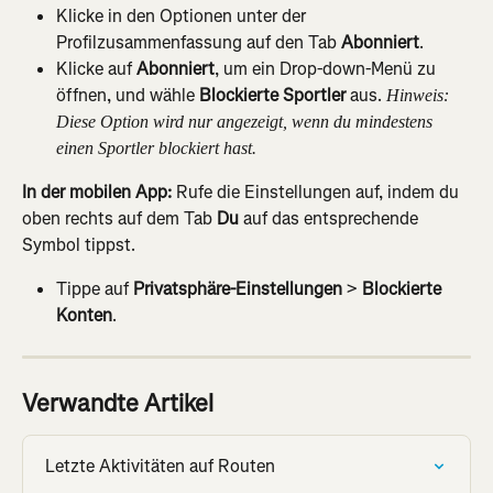
Klicke in den Optionen unter der 
Profilzusammenfassung auf den Tab 
Abonniert
.
Klicke auf 
Abonniert
, um ein Drop-down-Menü zu 
öffnen, und wähle 
Blockierte Sportler
 aus. 
Hinweis: 
Diese Option wird nur angezeigt, wenn du mindestens 
einen Sportler blockiert hast.
In der mobilen App:
 Rufe die Einstellungen auf, indem du 
oben rechts auf dem Tab 
Du
 auf das entsprechende 
Symbol tippst.
Tippe auf 
Privatsphäre-Einstellungen
 > 
Blockierte 
Konten
.
Verwandte Artikel
Letzte Aktivitäten auf Routen