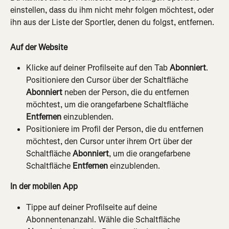
einstellen, dass du ihm nicht mehr folgen möchtest, oder 
ihn aus der Liste der Sportler, denen du folgst, entfernen.
Auf der Website
Klicke auf deiner Profilseite auf den Tab 
Abonniert
. 
Positioniere den Cursor über der Schaltfläche 
Abonniert
 neben der Person, die du entfernen 
möchtest, um die orangefarbene Schaltfläche 
Entfernen
 einzublenden.
Positioniere im Profil der Person, die du entfernen 
möchtest, den Cursor unter ihrem Ort über der 
Schaltfläche 
Abonniert
, um die orangefarbene 
Schaltfläche 
Entfernen
 einzublenden.
In der mobilen App
Tippe auf deiner Profilseite auf deine 
Abonnentenanzahl. Wähle die Schaltfläche 