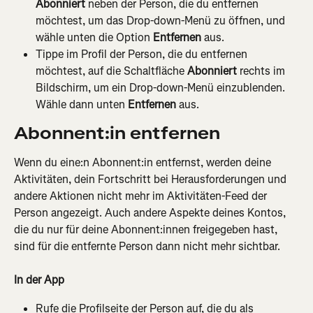
Abonniert
 neben der Person, die du entfernen 
möchtest, um das Drop-down-Menü zu öffnen, und 
wähle unten die Option 
Entfernen
 aus.
Tippe im Profil der Person, die du entfernen 
möchtest, auf die Schaltfläche 
Abonniert
 rechts im 
Bildschirm, um ein Drop-down-Menü einzublenden. 
Wähle dann unten 
Entfernen
 aus.
Abonnent:in entfernen
Wenn du eine:n Abonnent:in entfernst, werden deine 
Aktivitäten, dein Fortschritt bei Herausforderungen und 
andere Aktionen nicht mehr im Aktivitäten-Feed der 
Person angezeigt. Auch andere Aspekte deines Kontos, 
die du nur für deine Abonnent:innen freigegeben hast, 
sind für die entfernte Person dann nicht mehr sichtbar.
In der App
Rufe die Profilseite der Person auf, die du als 