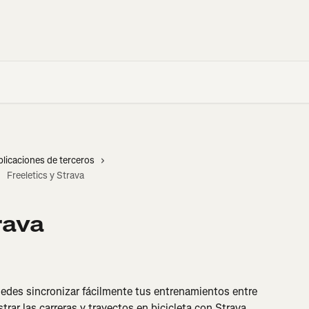
plicaciones de terceros
Freeletics y Strava
rava
uedes sincronizar fácilmente tus entrenamientos entre 
trar las carreras y trayectos en bicicleta con Strava 