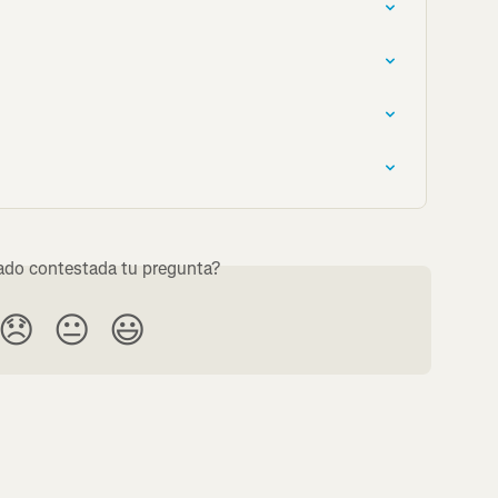
do contestada tu pregunta?
😞
😐
😃