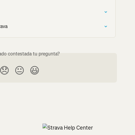
rava
do contestada tu pregunta?
😞
😐
😃