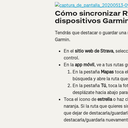
Cómo sincronizar R
dispositivos Garmi
Tendrás que destacar o guardar una r
Garmin.
En el 
sitio web de Strava
, selec
control.
En la 
app móvil
, ve a tus rutas
En la pestaña 
Mapas
 toca e
búsqueda y abre la ruta que
En la pestaña 
Tú
, toca la f
desplázate hacia abajo para
Toca el icono de 
estrella
 o haz c
naranja. Si la ruta que quieres 
que dejar de destacarla/guardarla
destacarla/guardarla nuevament