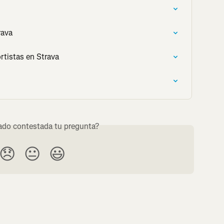
rava
ortistas en Strava
do contestada tu pregunta?
😞
😐
😃