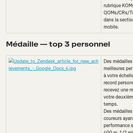
rubrique KOM
QOMs/CRs/Top 
dans la sectio
mobile.
Médaille — top 3 personnel
Des médailles
meilleures pe
à votre échell
record person
recevez une m
votre deuxième
temps.
Des médailles
coureurs ayant
performance su
400 m, 1/2 mil