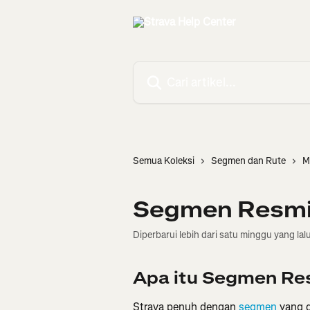
Lewati ke konten utama
Cari artikel...
Semua Koleksi
Segmen dan Rute
M
Segmen Resmi
Diperbarui lebih dari satu minggu yang lal
Apa itu Segmen Re
Strava penuh dengan 
segmen
 yang 