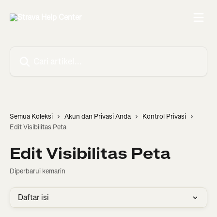
Lewati ke konten utama
Cari artikel...
Semua Koleksi
Akun dan Privasi Anda
Kontrol Privasi
Edit Visibilitas Peta
Edit Visibilitas Peta
Diperbarui kemarin
Daftar isi