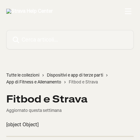
Vai al contenuto principale
Cerca articoli…
Tutte le collezioni
Dispositivi e app di terze parti
App di Fitness e Allenamento
Fitbod e Strava
Fitbod e Strava
Aggiornato questa settimana
[object Object]