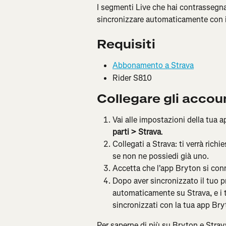
I segmenti Live che hai contrassegna
sincronizzare automaticamente con i
Requisiti
Abbonamento a Strava
Rider S810
Collegare gli accou
Vai alle impostazioni della tua 
parti > Strava
.
Collegati a Strava: ti verrà rich
se non ne possiedi già uno.
Accetta che l'app Bryton si con
Dopo aver sincronizzato il tuo p
automaticamente su Strava, e i 
sincronizzati con la tua app Bry
Per saperne di più su Bryton e Strava