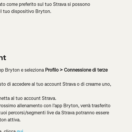
to come preferito sul tuo Strava si possono 
l tuo dispositivo Bryton.
nt
app Bryton e seleziona 
Profilo
>
Connessione di terze 
iesto di accedere al tuo account Strava o di crearne uno, 
netta al tuo account Strava.
rossimo allenamento con l'app Bryton, verrà trasferito 
tuoi percorsi/segmenti live da Strava potranno essere 
ton attiva.
, clicca 
qui
.