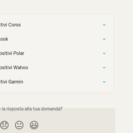
tivi Coros
Look
sitivi Polar
positivi Wahoo
tivi Garmin
o la risposta alla tua domanda?
😞
😐
😃