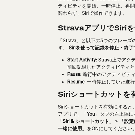
ティビティを開始、一時停止、再開
関わらず、Siriで操作できます。
StravaアプリでSir
「Strava」と以下の3つのフレ
す。 
Siriを使って記録を停止・終
Start Activity
: Strava上
前回記録したアクティビティと
Pause
: 進行中のアクティビテ
Resume
: 一時停止していた進
Siriショートカット
Siriショートカットを有効にする
アプリで、「
You
」タブの右上隅に
「Siri & ショートカット」
 > 
「設定
一緒に使用」
をONにしてください