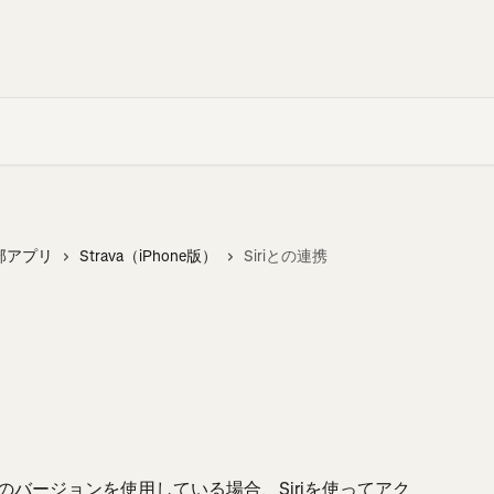
部アプリ
Strava（iPhone版）
Siriとの連携
0.0以降のバージョンを使用している場合、Siriを使ってアク