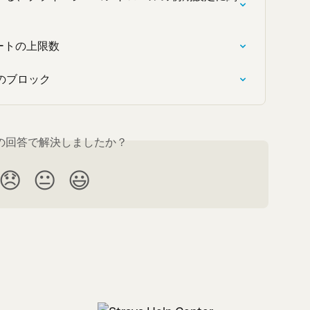
リートの上限数
のブロック
の回答で解決しましたか？
😞
😐
😃