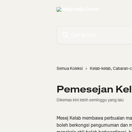
Langkau ke kandungan utama
Cari artikel…
Semua Koleksi
Kelab-kelab, Cabaran-c
Pemesejan Ke
Dikemas kini lebih seminggu yang lalu
Mesej Kelab membawa perbualan masa
boleh berkongsi pengumuman dan me