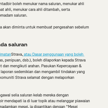
entadbir boleh menukar nama saluran, menukar ahli 
t ahli, menukar cara ahli ditambah, serta 
emadam saluran.
da akan diminta untuk membuat pengesahan sebelum 
da saluran
dmatan
Strava,
 atau Dasar penggunaan yang boleh 
, penipuan, dsb.), boleh dilaporkan kepada Strava 
t dan mengikuti arahan. Pasukan Kepercayaan & 
laporan sedemikian dan mengambil tindakan yang 
 komuniti Strava selamat dengan melaporkan 
awal selia saluran kelab mereka dengan 
r mendapati ia di luar topik atau melanggar piawaian 
madamkan mesej, ia digantikan dengan “Mesej 