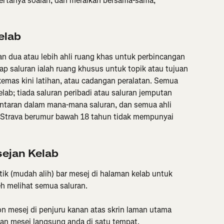
bertanya soalan, dan meraikan bersama-sama, 
elab
n dua atau lebih ahli ruang khas untuk perbincangan 
ap saluran ialah ruang khusus untuk topik atau tujuan 
 kemas kini latihan, atau cadangan peralatan. Semua 
lab; tiada saluran peribadi atau saluran jemputan 
ntaran dalam mana-mana saluran, dan semua ahli 
 Strava berumur bawah 18 tahun tidak mempunyai 
ejan Kelab
ik (mudah alih) bar mesej di halaman kelab untuk 
h melihat semua saluran.
on mesej di penjuru kanan atas skrin laman utama 
dan mesej langsung anda di satu tempat.