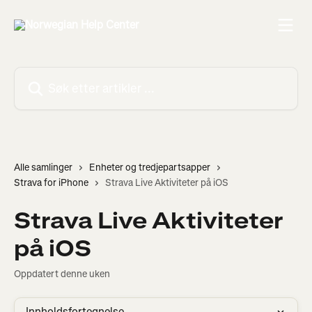
Gå til hovedinnhold
Søk etter artikler ...
Alle samlinger
Enheter og tredjepartsapper
Strava for iPhone
Strava Live Aktiviteter på iOS
Strava Live Aktiviteter
på iOS
Oppdatert denne uken
Innholdsfortegnelse