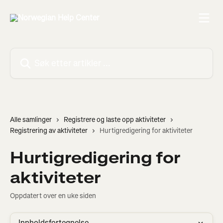
Gå til hovedinnhold
Søk etter artikler ...
Alle samlinger
Registrere og laste opp aktiviteter
Registrering av aktiviteter
Hurtigredigering for aktiviteter
Hurtigredigering for
aktiviteter
Oppdatert over en uke siden
Innholdsfortegnelse