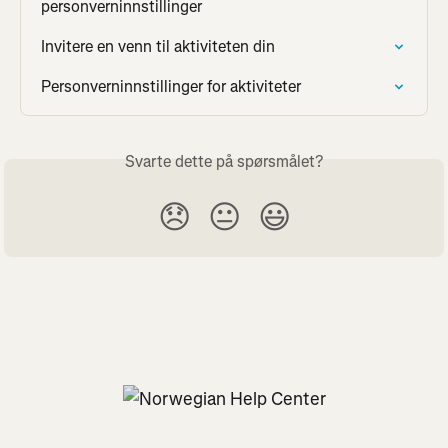
personverninnstillinger
Invitere en venn til aktiviteten din
Personverninnstillinger for aktiviteter
Svarte dette på spørsmålet?
😞
😐
😃