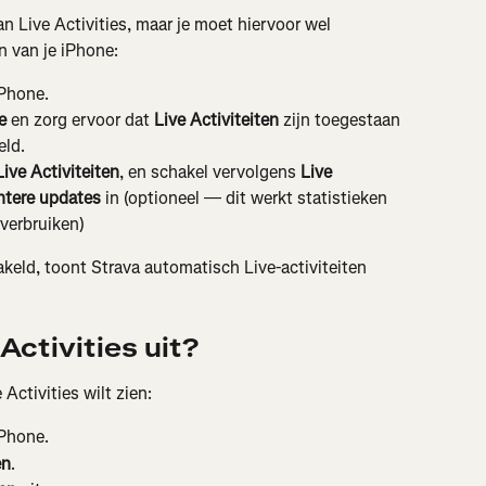
 Live Activities, maar je moet hiervoor wel 
n van je iPhone:
iPhone.
e
 en zorg ervoor dat 
Live Activiteiten
 zijn toegestaan 
eld.
Live Activiteiten
, en schakel vervolgens 
Live 
ntere updates
 in (optioneel — dit werkt statistieken 
 verbruiken)
akeld, toont Strava automatisch Live-activiteiten 
Activities uit?
Activities wilt zien:
iPhone.
en
.