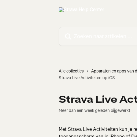
Naar de hoofdinhoud
Zoeken naar artikelen ...
Alle collecties
Apparaten en apps van 
Strava Live Activiteiten op iOS
Strava Live Act
Meer dan een week geleden bijgewerkt
Met Strava Live Activiteiten kun je r
toegangsscherm van je iPhone of Dyn