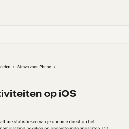
derden
Strava voor iPhone
iviteiten op iOS
ealtime statistieken van je opname direct op het 
amic Island bekijken op ondersteunde apparaten. Dit 