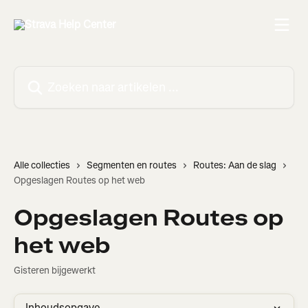
Naar de hoofdinhoud
Zoeken naar artikelen ...
Alle collecties
Segmenten en routes
Routes: Aan de slag
Opgeslagen Routes op het web
Opgeslagen Routes op
het web
Gisteren bijgewerkt
Inhoudsopgave