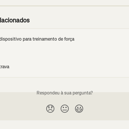
elacionados
dispositivo para treinamento de força
trava
Respondeu à sua pergunta?
😞
😐
😃