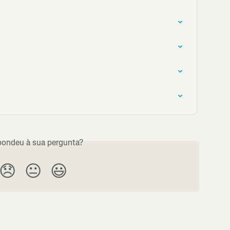
ondeu à sua pergunta?
😞
😐
😃