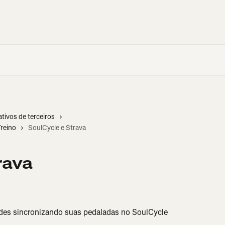
ativos de terceiros
Treino
SoulCycle e Strava
rava
ades sincronizando suas pedaladas no SoulCycle 