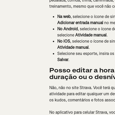
pedalada, corrida, trilha, caminhada
treinamento, mesmo que você não c
Na web
, selecione o ícone de si
Adicionar entrada manual
 no m
No Android
, selecione o ícone d
selecione 
Atividade manual
.
No iOS
, selecione o ícone de si
Atividade manual
.
Selecione seu esporte, insira o
Salvar
.
Posso editar a hora 
duração ou o desní
Não, não no site Strava. Você terá qu
atividade para editar qualquer um d
os kudos, comentários e fotos associ
No aplicativo para celular Strava, voc