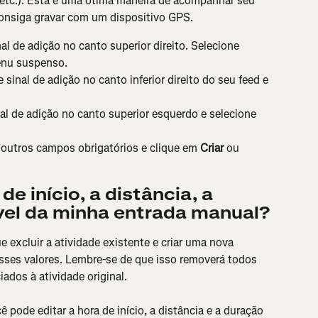
, etc.). Esta é uma ótima maneira de acompanhar seu 
onsiga gravar com um dispositivo GPS.
nal de adição no canto superior direito. Selecione 
enu suspenso.
e sinal de adição no canto inferior direito do seu feed e 
nal de adição no canto superior esquerdo e selecione 
s outros campos obrigatórios e clique em 
Criar 
ou
de início, a distância, a 
vel da minha entrada manual?
e excluir a atividade existente e criar uma nova 
esses valores. Lembre-se de que isso removerá todos 
ados à atividade original.
ê pode editar a hora de início, a distância e a duração 