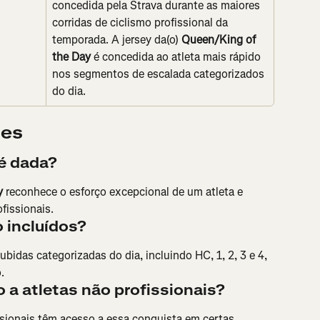
concedida pela Strava durante as maiores 
corridas de ciclismo profissional da 
temporada. A jersey da(o) 
Queen/King of 
the Day
 é concedida ao atleta mais rápido 
nos segmentos de escalada categorizados 
do dia.
tes
 é dada?
y
 reconhece o esforço excepcional de um atleta e 
fissionais.
incluídos? 
idas categorizadas do dia, incluindo HC, 1, 2, 3 e 4, 
.
 a atletas não profissionais?
sionais têm acesso a essa conquista em certas 