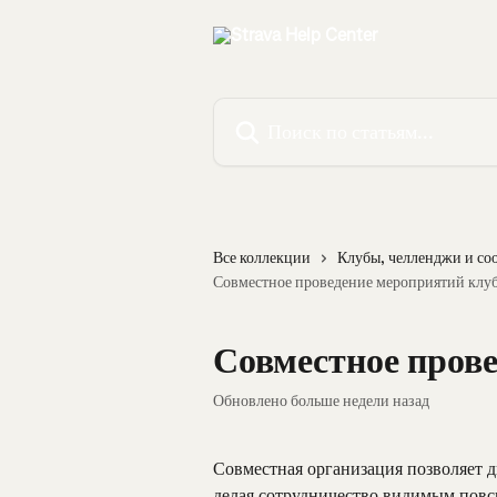
К основному содержимому
Поиск по статьям...
Все коллекции
Клубы, челленджи и со
Совместное проведение мероприятий клу
Совместное пров
Обновлено больше недели назад
Совместная организация позволяет д
делая сотрудничество видимым повсю