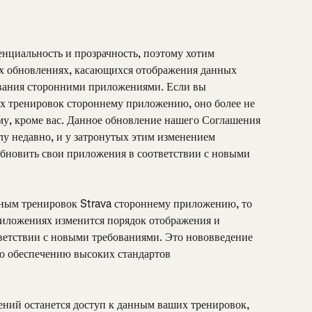
нциальность и прозрачность, поэтому хотим 
х обновлениях, касающихся отображения данных 
ования сторонними приложениями. Если вы 
х тренировок стороннему приложению, оно более не 
му, кроме вас. Данное обновление нашего Соглашения 
лу недавно, и у затронутых этим изменением 
 обновить свои приложения в соответствии с новыми 
нным тренировок Strava стороннему приложению, то 
риложениях изменится порядок отображения и 
ветствии с новыми требованиями. Это нововведение 
о обеспечению высоких стандартов 
ий останется доступ к данным ваших тренировок, 