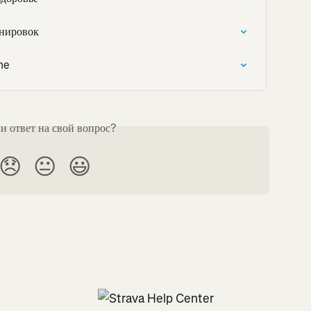
енировок
ne
 ответ на свой вопрос?
😞
😐
😃