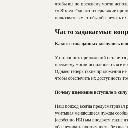
чтобы вы по-прежнему могли исполь
со Strava. Однако теперь такие при
пользователям, чтобы обеспечить их 
Часто задаваемые воп
Какого типа данных коснулись но
У сторонних приложений останется 
прежнему могли использовать все во
Однако теперь такие приложения не 
чтобы обеспечить их доступность то
Почему изменение вступило в силу
Наш подход всегда предусматривал 
учитывая меняющиеся нужды сообщес
(особенно ИИ) мы внедряем такие из
обеспечивать прозрачность, безопасн