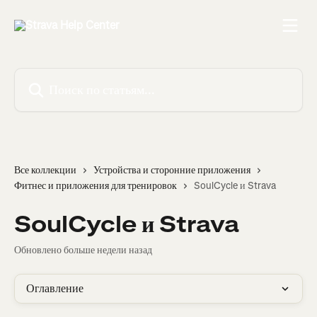
К основному содержимому
Поиск по статьям...
Все коллекции
Устройства и сторонние приложения
Фитнес и приложения для тренировок
SoulCycle и Strava
SoulCycle и Strava
Обновлено больше недели назад
Оглавление