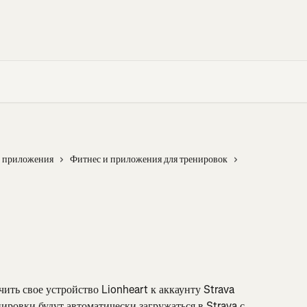
е приложения
Фитнес и приложения для тренировок
ить свое устройство Lionheart к аккаунту Strava 
ировки будут автоматически загружаться в Strava с 