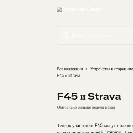
К основному содержимому
Поиск по статьям...
Все коллекции
Устройства и сторонни
F45 и Strava
F45 и Strava
Обновлено больше недели назад
Теперь участники F45 могут подключ
через приложение F45 Training. Трен