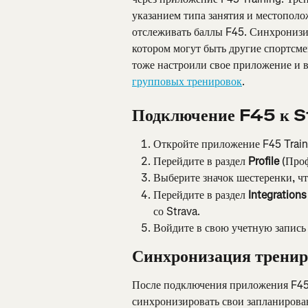
указанием типа занятия и местополо
отслеживать баллы F45. Синхронизи
котором могут быть другие спортсме
тоже настроили свое приложение и 
групповых тренировок
.
Подключение F45 к S
Откройте приложение F45 Train
Перейдите в раздел 
Profile
 (Про
Выберите значок шестеренки, чт
Перейдите в раздел 
Integrations
со Strava.
Войдите в свою учетную запись 
Синхронизация тренир
После подключения приложения F45 
синхронизировать свои запланирова