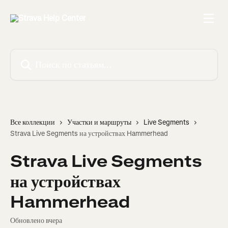
К основному содержимому
Поиск по статьям...
Все коллекции
Участки и маршруты
Live Segments
Strava Live Segments на устройствах Hammerhead
Strava Live Segments
на устройствах
Hammerhead
Обновлено вчера