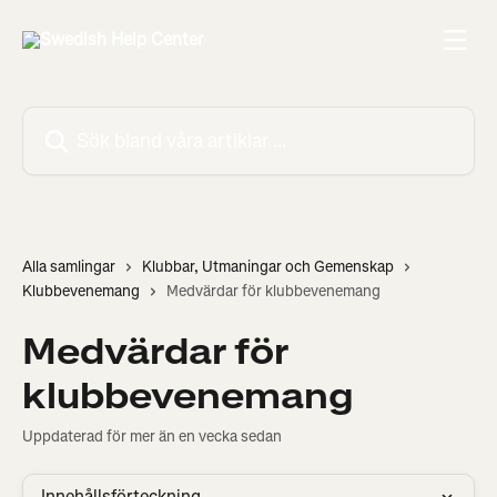
Hoppa till huvudinnehåll
Sök bland våra artiklar …
Alla samlingar
Klubbar, Utmaningar och Gemenskap
Klubbevenemang
Medvärdar för klubbevenemang
Medvärdar för
klubbevenemang
Uppdaterad för mer än en vecka sedan
Innehållsförteckning