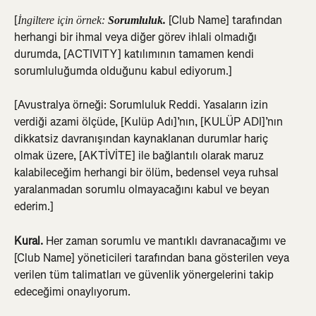
[
[Club Name] tarafından 
İngiltere için örnek: 
Sorumluluk. 
herhangi bir ihmal veya diğer görev ihlali olmadığı 
durumda, [ACTIVITY] katılımının tamamen kendi 
sorumluluğumda olduğunu kabul ediyorum.]
[Avustralya örneği: Sorumluluk Reddi. Yasaların izin 
verdiği azami ölçüde, [Kulüp Adı]’nın, [KULÜP ADI]’nın 
dikkatsiz davranışından kaynaklanan durumlar hariç 
olmak üzere, [AKTİVİTE] ile bağlantılı olarak maruz 
kalabileceğim herhangi bir ölüm, bedensel veya ruhsal 
yaralanmadan sorumlu olmayacağını kabul ve beyan 
ederim.]
Kural. 
Her zaman sorumlu ve mantıklı davranacağımı ve 
[Club Name] yöneticileri tarafından bana gösterilen veya 
verilen tüm talimatları ve güvenlik yönergelerini takip 
edeceğimi onaylıyorum.