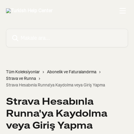
Ana içeriğe geç
Makale ara...
Tüm Koleksiyonlar
Abonelik ve Faturalandırma
Strava ve Runna
Strava Hesabınla Runna'ya Kaydolma veya Giriş Yapma
Strava Hesabınla
Runna'ya Kaydolma
veya Giriş Yapma