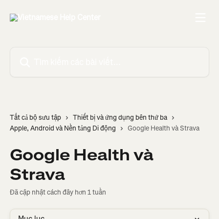
Bỏ qua đến nội dung chính
Tìm kiếm các bài viết...
Tất cả bộ sưu tập
Thiết bị và ứng dụng bên thứ ba
Apple, Android và Nền tảng Di động
Google Health và Strava
Google Health và
Strava
Đã cập nhật cách đây hơn 1 tuần
Mục lục