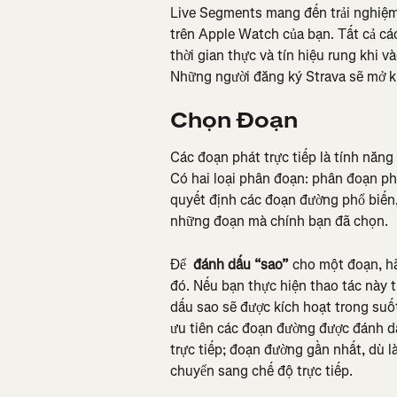
Live Segments mang đến trải nghiệm 
trên Apple Watch của bạn. Tất cả cá
thời gian thực và tín hiệu rung khi v
Những người đăng ký Strava sẽ mở k
Chọn Đoạn
Các đoạn phát trực tiếp là tính năng
Có hai loại phân đoạn: phân đoạn ph
quyết định các đoạn đường phổ biến,
những đoạn mà chính bạn đã chọn.
Để 
 đánh dấu “sao”
 cho một đoạn, h
đó. Nếu bạn thực hiện thao tác này 
dấu sao sẽ được kích hoạt trong suố
ưu tiên các đoạn đường được đánh dấ
trực tiếp; đoạn đường gần nhất, dù 
chuyển sang chế độ trực tiếp.