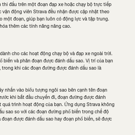
thi đấu trên một đoạn đạp xe hoặc chạy bộ trực tiếp 
c vận động viên Strava đều nhận được cập nhật theo 
ào một đoạn, giúp bạn luôn có động lực và tập trung. 
hóa thêm các tính năng nâng cao.
 dành cho các hoạt động chạy bộ và đạp xe ngoài trời. 
ổ biến và phân đoạn được đánh dấu sao. Vị trí của bạn 
 trong khi các đoạn đường được đánh dấu sao là 
ãy nhấn vào biểu tượng ngôi sao bên cạnh tên đoạn 
trước khi bắt đầu chuyến đi, đoạn đường được đánh 
t quá trình hoạt động của bạn. Ứng dụng Strava không 
u sao so với các đoạn đường phổ biến trong chế độ 
là đoạn được đánh dấu sao hay đoạn phổ biến, sẽ được 