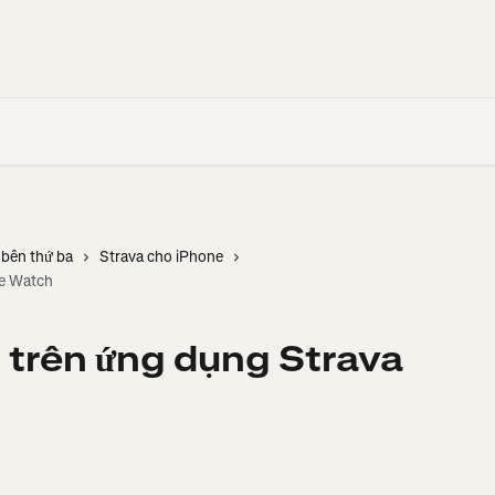
 bên thứ ba
Strava cho iPhone
le Watch
trên ứng dụng Strava