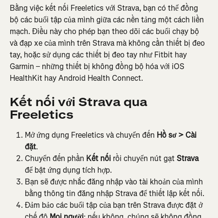
Bằng việc kết nối Freeletics với Strava, bạn có thể đồng 
bộ các buổi tập của mình giữa các nền tảng một cách liền 
mạch. Điều này cho phép bạn theo dõi các buổi chạy bộ 
và đạp xe của mình trên Strava mà không cần thiết bị đeo 
tay, hoặc sử dụng các thiết bị đeo tay như Fitbit hay 
Garmin – những thiết bị không đồng bộ hóa với iOS 
HealthKit hay Android Health Connect.
Kết nối với Strava qua 
Freeletics
Mở ứng dụng Freeletics và chuyển đến 
Hồ sơ > Cài 
đặt
.
Chuyển đến phần 
Kết nối 
rồi chuyển nút gạt 
Strava
để bật ứng dụng tích hợp.
Bạn sẽ được nhắc đăng nhập vào tài khoản của mình 
bằng thông tin đăng nhập Strava để thiết lập kết nối.
Đảm bảo các buổi tập của bạn trên Strava được đặt ở 
chế độ 
Mọi người
; nếu không, chúng sẽ không đồng 