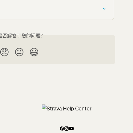
是否解答了您的问题？
😞
😐
😃