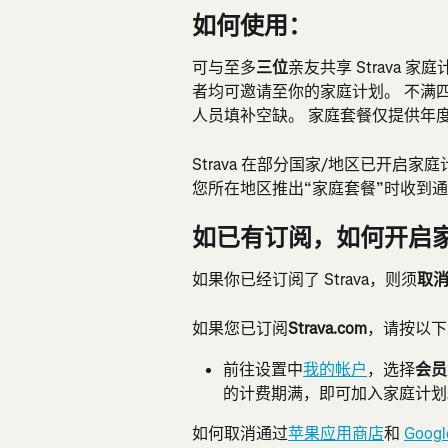
如何使用：
可与至多
三位
亲友共享 Strava 家
者均可邀请至你的家庭计划。 不满
人员填补空缺。 家庭套餐仅提供年
Strava 在部分国家/地区已开启家
您所在地区推出“家庭套餐”时收到
如已有订阅，如何开启
如果你已经订阅了 Strava，则须
取
如果您已订阅
Strava.com
，请按以下
前往设置中
我的帐户
，选择
会员
的计费期满，即可加入家庭计划
如何取消通过
苹果应用商店
和 
Googl