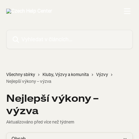
Přeskočit na hlavní obsah
Vyhledat v článcích…
Všechny sbírky
Kluby, Výzvy a komunita
Výzvy
Nejlepší výkony – výzva
Nejlepší výkony –
výzva
Aktualizováno před více než týdnem
Obsah