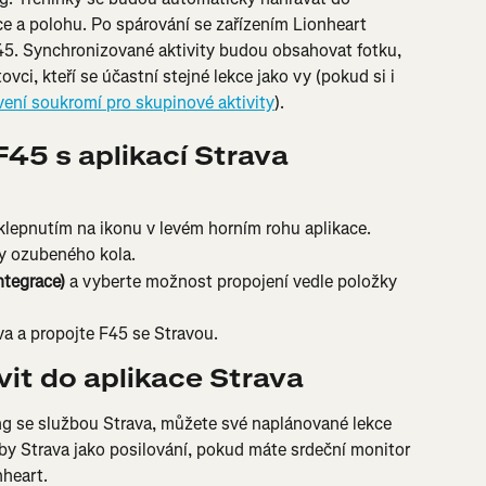
ce a polohu. Po spárování se zařízením Lionheart 
5. Synchronizované aktivity budou obsahovat fotku, 
vci, kteří se účastní stejné lekce jako vy (pokud si i 
vení soukromí pro skupinové aktivity
).
F45 s aplikací Strava
 klepnutím na ikonu v levém horním rohu aplikace.
y ozubeného kola.
ntegrace)
 a vyberte možnost propojení vedle položky 
va a propojte F45 se Stravou.
it do aplikace Strava
ing se službou Strava, můžete své naplánované lekce 
y Strava jako posilování, pokud máte srdeční monitor 
nheart.