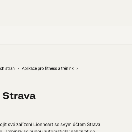
ích stran
Aplikace pro fitness a trénink
 Strava
ojit své zařízení Lionheart se svým účtem Strava 
ng. Tréninky se budou automaticky nahrávat do 