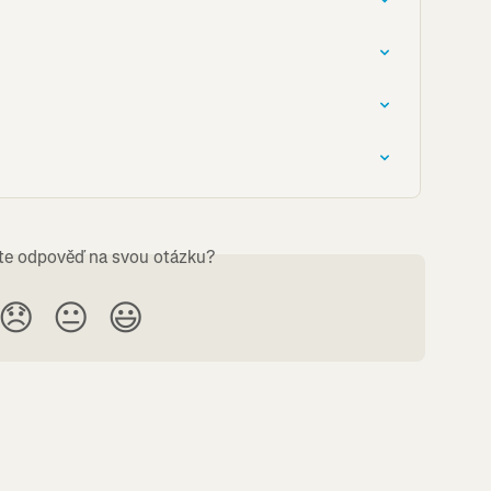
ste odpověď na svou otázku?
😞
😐
😃