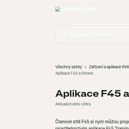
Přeskočit na hlavní obsah
Vyhledat v článcích…
Všechny sbírky
Zařízení a aplikace třet
Aplikace F45 a Strava
Aplikace F45 a
Aktualizováno včera
Členové sítě F45 si nyní můžou prop
prostřednictvím aplikace F45 Traini