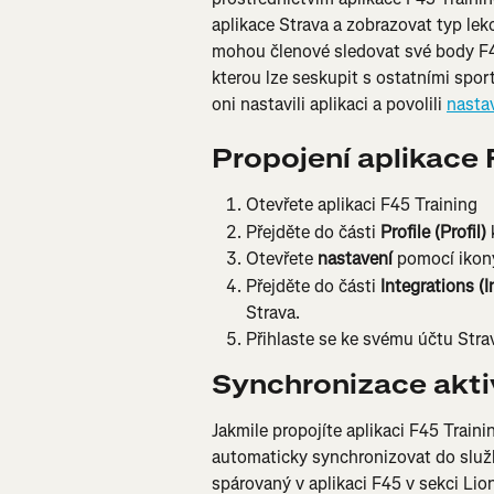
aplikace Strava a zobrazovat typ lek
mohou členové sledovat své body F4
kterou lze seskupit s ostatními sporto
oni nastavili aplikaci a povolili 
nasta
Propojení aplikace 
Otevřete aplikaci F45 Training
Přejděte do části 
Profile (Profil)
Otevřete 
nastavení
 pomocí ikon
Přejděte do části 
Integrations (I
Strava.
Přihlaste se ke svému účtu Stra
Synchronizace aktiv
Jakmile propojíte aplikaci F45 Train
automaticky synchronizovat do služb
spárovaný v aplikaci F45 v sekci Lio