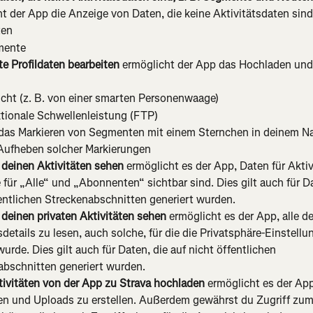
t der App die Anzeige von Daten, die keine Aktivitätsdaten sind
ten
mente
e Profildaten bearbeiten 
ermöglicht der App das Hochladen und 
cht (z. B. von einer smarten Personenwaage)
tionale Schwellenleistung (FTP)
das Markieren von Segmenten mit einem Sternchen in deinem N
Aufheben solcher Markierungen
 deinen Aktivitäten sehen 
ermöglicht es der App, Daten für Aktiv
e für „Alle“ und „Abonnenten“ sichtbar sind. Dies gilt auch für Da
entlichen Streckenabschnitten generiert wurden.
deinen privaten Aktivitäten sehen 
ermöglicht es der App, alle de
sdetails zu lesen, auch solche, für die die Privatsphäre-Einstellu
urde. Dies gilt auch für Daten, die auf nicht öffentlichen 
abschnitten generiert wurden.
tivitäten von der App zu Strava hochladen 
ermöglicht es der App
ten und Uploads zu erstellen. Außerdem gewährst du Zugriff zum