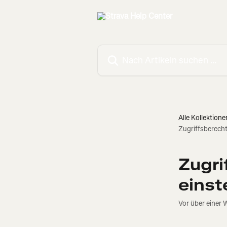
Zum Hauptinhalt springen
Nach Artikeln suchen …
Alle Kollektione
Zugriffsberecht
Zugri
einst
Vor über einer 