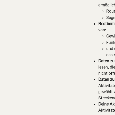
ermöglich
Rou
Seg
Bestimmt
von:
Gewi
Funk
und 
das 
Daten zu
lesen, di
nicht öff
Daten zu 
Aktivität
gewählt w
Strecken
Deine Ak
Aktivitä