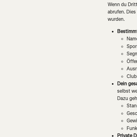
Wenn du Dritt
abrufen. Dies
wurden.
Bestimmt
Nam
Spor
Segm
Öffe
Ausr
Club
Dein gesa
selbst we
Dazu geh
Stan
Gesc
Gewi
Funk
Private D