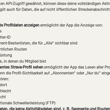
en API-Zugriff gewährst, können diese deine vollständigen Akti
 gilt auch für Daten, die auf nicht öffentlichen Streckenabschnitt
e Profildaten anzeigen 
ermöglicht der App die Anzeige von:
e
tler-ID
ent-Bestenlisten, die für „Alle“ sichtbar sind
ntlichen Routen
üstung
s, in denen du Mitglied bist
mtes Strava-Profil sehen 
ermöglicht der App das Lesen aller Pro
nn die Profil-Sichtbarkeit auf „Abonnenten“ oder „Nur du“ einges
ören:
dort
hlecht
cht
tionale Schwellenleistung (FTP)
aten, die keine Aktivitätsdaten sind, z. B. Segmente und Routen