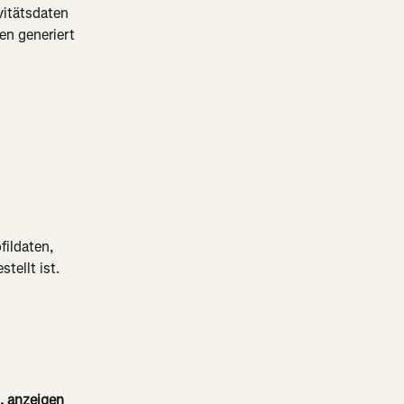
vitätsdaten 
en generiert 
fildaten, 
tellt ist. 
, anzeigen 