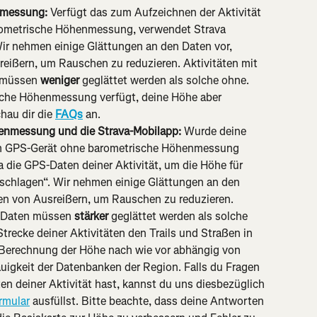
nmessung:
 Verfügt das zum Aufzeichnen der Aktivität 
ometrische Höhenmessung, verwendet Strava 
ir nehmen einige Glättungen an den Daten vor, 
eißern, um Rauschen zu reduzieren. Aktivitäten mit 
 müssen 
weniger
 geglättet werden als solche ohne. 
ische Höhenmessung verfügt, deine Höhe aber 
hau dir die 
FAQs
 an.
enmessung und die Strava-Mobilapp:
 Wurde deine 
nem GPS-Gerät ohne barometrische Höhenmessung 
 die GPS-Daten deiner Aktivität, um die Höhe für 
chlagen“. Wir nehmen einige Glättungen an den 
fen von Ausreißern, um Rauschen zu reduzieren. 
e Daten müssen 
stärker
 geglättet werden als solche 
trecke deiner Aktivitäten den Trails und Straßen in 
 Berechnung der Höhe nach wie vor abhängig von 
igkeit der Datenbanken der Region. Falls du Fragen 
n deiner Aktivität hast, kannst du uns diesbezüglich 
rmular
 ausfüllst. Bitte beachte, dass deine Antworten 