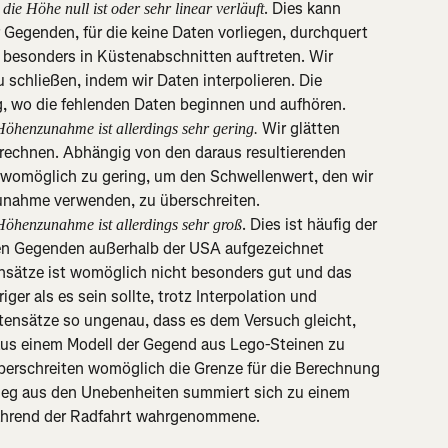
. Dies kann 
 die Höhe null ist oder sehr linear verläuft
egenden, für die keine Daten vorliegen, durchquert 
besonders in Küstenabschnitten auftreten. Wir 
 schließen, indem wir Daten interpolieren. Die 
g, wo die fehlenden Daten beginnen und aufhören.
 Wir glätten 
Höhenzunahme ist allerdings sehr gering.
erechnen. Abhängig von den daraus resultierenden 
womöglich zu gering, um den Schwellenwert, den wir 
nahme verwenden, zu überschreiten.
. Dies ist häufig der 
Höhenzunahme ist allerdings sehr groß
igen Gegenden außerhalb der USA aufgezeichnet 
nsätze ist womöglich nicht besonders gut und das 
ger als es sein sollte, trotz Interpolation und 
tensätze so ungenau, dass es dem Versuch gleicht, 
aus einem Modell der Gegend aus Lego-Steinen zu 
berschreiten womöglich die Grenze für die Berechnung 
ieg aus den Unebenheiten summiert sich zu einem 
während der Radfahrt wahrgenommene.