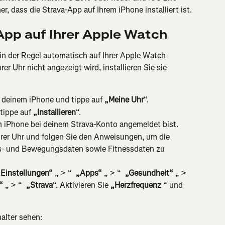
er, dass die Strava-App auf Ihrem iPhone installiert ist.
e App auf Ihrer Apple Watch
in der Regel automatisch auf Ihrer Apple Watch 
hrer Uhr nicht angezeigt wird, installieren Sie sie 
 deinem iPhone und tippe auf 
„Meine Uhr
“.
tippe auf 
„Installieren
“.
em iPhone bei deinem Strava-Konto angemeldet bist.
hrer Uhr und folgen Sie den Anweisungen, um die 
s- und Bewegungsdaten sowie Fitnessdaten zu 
„Einstellungen“
 „ > “ 
 „Apps“
 „ > “ 
 „Gesundheit“
 „ > 
“
 „ > “ 
 „Strava
“. Aktivieren Sie 
„Herzfrequenz
 “ und 
halter sehen: