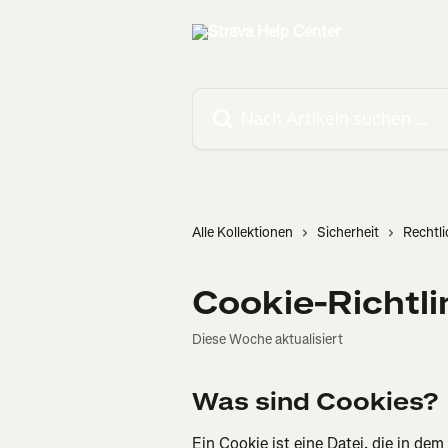
Zum Hauptinhalt springen
Nach Artikeln suchen …
Alle Kollektionen
Sicherheit
Rechtl
Cookie-Richtli
Diese Woche aktualisiert
Was sind Cookies?
Ein Cookie ist eine Datei, die in de