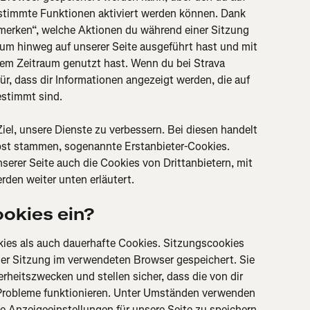
estimmte Funktionen aktiviert werden können. Dank 
merken“, welche Aktionen du während einer Sitzung 
aum hinweg auf unserer Seite ausgeführt hast und mit 
sem Zeitraum genutzt hast. Wenn du bei Strava 
r, dass dir Informationen angezeigt werden, die auf 
estimmt sind.
el, unsere Dienste zu verbessern. Bei diesen handelt 
bst stammen, sogenannte Erstanbieter-Cookies. 
erer Seite auch die Cookies von Drittanbietern, mit 
den weiter unten erläutert.
ookies ein?
es als auch dauerhafte Cookies. Sitzungscookies 
iner Sitzung im verwendeten Browser gespeichert. Sie 
rheitszwecken und stellen sicher, dass die von dir 
Probleme funktionieren. Unter Umständen verwenden 
e Anzeigeeinstellungen für unsere Seite zu speichern. 