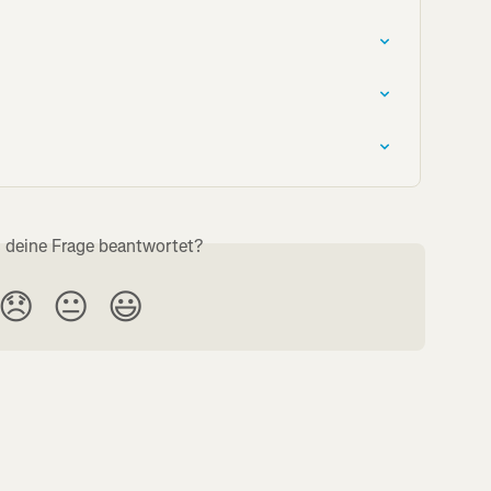
s deine Frage beantwortet?
😞
😐
😃