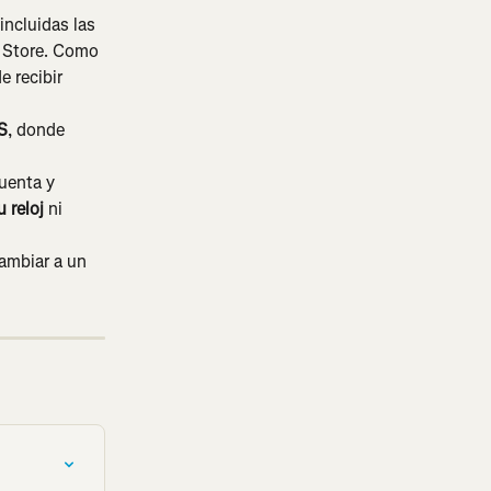
ncluidas las 
y Store. Como 
e recibir 
S
, donde 
uenta y 
 reloj
 ni 
ambiar a un 