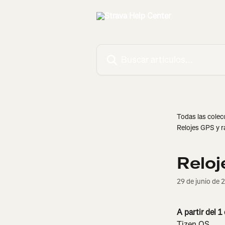
Ir al contenido principal
Buscar artículos...
Todas las colec
Relojes GPS y r
Reloj
29 de junio de 
A partir del 
Tizen OS.