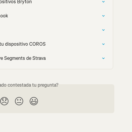
ositivos Bryton
Look
 tu dispositivo COROS
ve Segments de Strava
do contestada tu pregunta?
😞
😐
😃