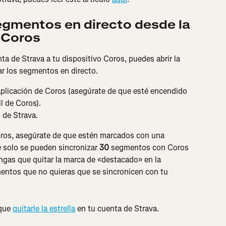
egmentos en directo desde la 
 Coros
a de Strava a tu dispositivo Coros, puedes abrir la 
ar los segmentos en directo.
 aplicación de Coros (asegúrate de que esté encendido 
l de Coros).
 de Strava.
ros, asegúrate de que estén marcados con una 
e solo se pueden sincronizar
 30
 segmentos con Coros 
engas que quitar la marca de «destacado» en la 
mentos que no quieras que se sincronicen con tu 
que 
quitarle la estrella
 en tu cuenta de Strava.