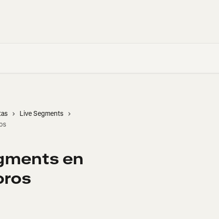
tas
Live Segments
ros
egments en
oros