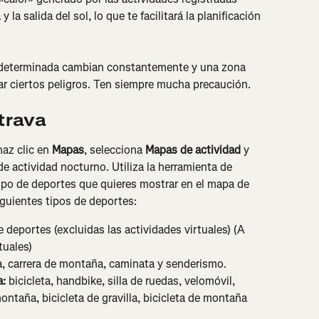
 la salida del sol, lo que te facilitará la planificación 
 determinada cambian constantemente y una zona 
ar ciertos peligros. Ten siempre mucha precaución.
Strava
az clic en 
Mapas
, selecciona 
Mapas de actividad
 y 
de actividad nocturno. Utiliza la herramienta de 
rupo de deportes que quieres mostrar en el mapa de 
iguientes tipos de deportes:
e deportes (excluidas las actividades virtuales) (A 
tuales)
ra, carrera de montaña, caminata y senderismo.
a:
 bicicleta, handbike, silla de ruedas, velomóvil, 
 montaña, bicicleta de gravilla, bicicleta de montaña 