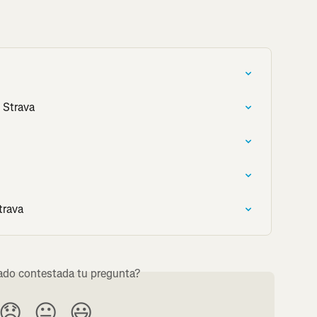
 Strava
trava
do contestada tu pregunta?
😞
😐
😃