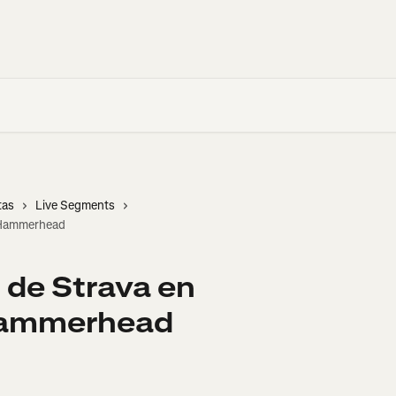
tas
Live Segments
s Hammerhead
 de Strava en
Hammerhead