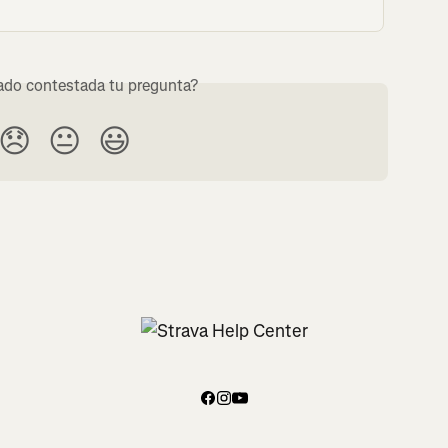
do contestada tu pregunta?
😞
😐
😃