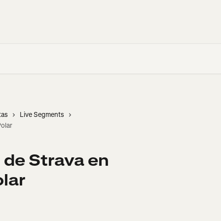
tas
Live Segments
Polar
 de Strava en
lar