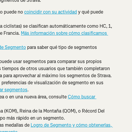
segmentos de Strava.
o puede no 
coincidir con su actividad
 y qué puede 
 ciclistas) se clasifican automáticamente como HC, 1, 
e Francia. 
Más información sobre cómo clasificamos 
 de Segmento
 para saber qué tipo de segmentos 
 puede usar segmentos para comparar sus propios 
s tiempos de otros usuarios que también completaron 
va para aprovechar al máximo los segmentos de Strava.
s preferencias de visualización de segmento en sus 
rar segmentos
.
a o en una nueva área, consulte 
Cómo buscar 
aña (KOM), Reina de la Montaña (QOM), o Récord Del 
empo más rápido en un segmento.
as medallas de 
Logro de Segmento y cómo obtenerlas, 