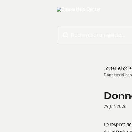
Passer au contenu principal
Rechercher un article...
Toutes les colle
Données et conf
Donné
29 juin 2026
Le respect de
proposons un 