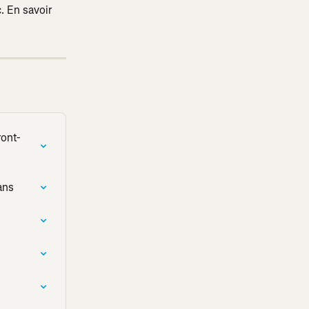
. En savoir 
ront-
ans