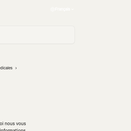
Français
dicales
uoi nous vous 
 informations 