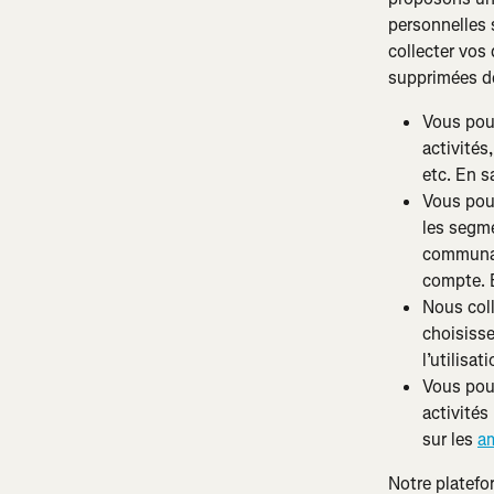
personnelles 
collecter vos
supprimées de
Vous pouv
activité
etc. En sa
Vous pou
les segme
communau
compte. E
Nous col
choisisse
l’utilisat
Vous pouv
activités
sur les 
am
Notre platefo