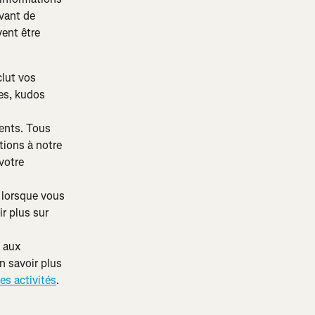
vant de 
ent être 
lut vos 
es, kudos 
ents. Tous 
tions à notre 
votre 
lorsque vous 
r plus sur 
 aux 
n savoir plus 
es activités
.
 