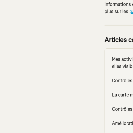
informations 
plus sur les 
p
Articles 
Mes activ
elles visi
Contrôles 
La carte m
Contrôles 
Améliorat